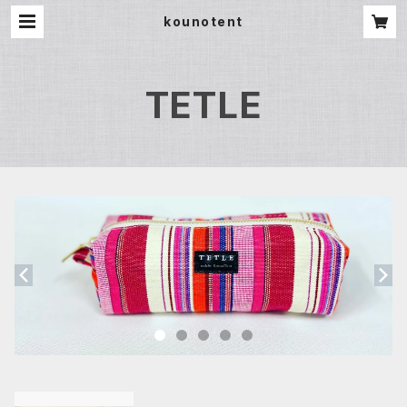
kounotent
TETLE